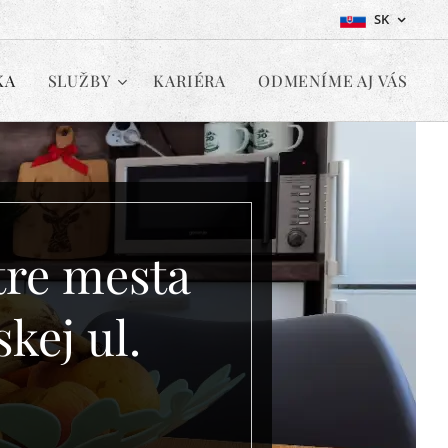
SK
KA
SLUŽBY
KARIÉRA
ODMENÍME AJ VÁS
tre mesta
kej ul.