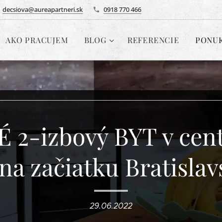
decsiova@aureapartneri.sk
0918 770 466
AKO PRACUJEM
BLOG
REFERENCIE
PONU
2-izbový BYT v cen
na začiatku Bratislavs
29.06.2022