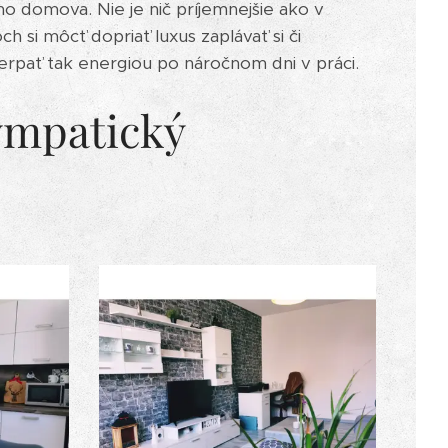
 domova. Nie je nič príjemnejšie ako v
h si môcť dopriať luxus zaplávať si či
erpať tak energiou po náročnom dni v práci.
sympatický