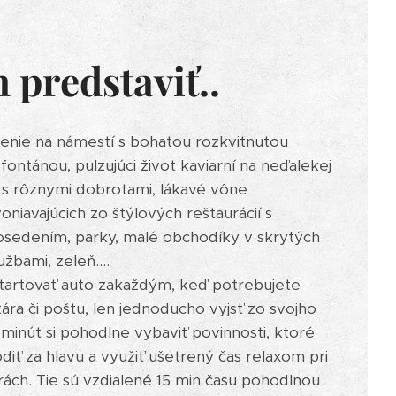
n predstaviť..
nie na námestí s bohatou rozkvitnutou
ontánou, pulzujúci život kaviarní na neďalekej
á s rôznymi dobrotami, lákavé vône
voniavajúcich zo štýlových reštaurácií s
sedením, parky, malé obchodíky v skrytých
žbami, zeleň....
štartovať auto zakaždým, keď potrebujete
ára či poštu, len jednoducho vyjsť zo svojho
inút si pohodlne vybaviť povinnosti, ktoré
ť za hlavu a využiť ušetrený čas relaxom pri
ách. Tie sú vzdialené 15 min času pohodlnou