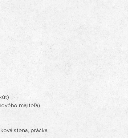
kút)
nového majiteľa)
čková stena, práčka,