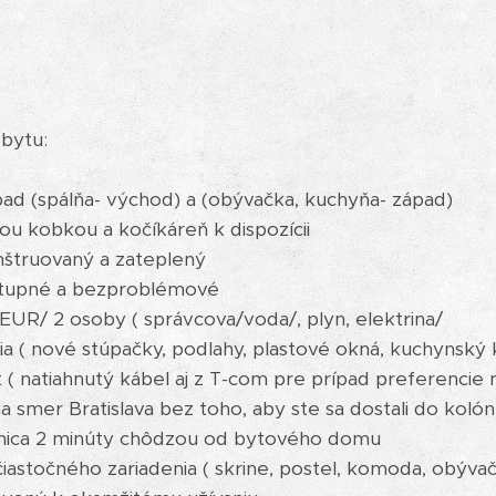
bytu:
pad (spálňa- východ) a (obývačka, kuchyňa- západ)
tnou kobkou a kočíkáreň k dispozícii
nštruovaný a zateplený
stupné a bezproblémové
EUR/ 2 osoby ( správcova/voda/, plyn, elektrina/
ia ( nové stúpačky, podlahy, plastové okná, kuchynský 
t ( natiahnutý kábel aj z T-com pre prípad preferencie 
na smer Bratislava bez toho, aby ste sa dostali do kolón
anica 2 minúty chôdzou od bytového domu
čiastočného zariadenia ( skrine, postel, komoda, obýva