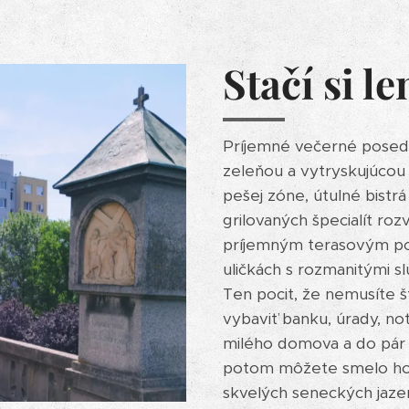
Stačí si le
Príjemné večerné posede
zeleňou a vytryskujúcou f
pešej zóne, útulné bistr
grilovaných špecialít roz
príjemným terasovým po
uličkách s rozmanitými slu
Ten pocit, že nemusíte 
vybaviť banku, úrady, not
milého domova a do pár m
potom môžete smelo hodi
skvelých seneckých jazer