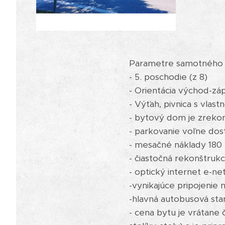
Parametre samotného 
- 5. poschodie (z 8)
- Orientácia východ-zá
- Výťah, pivnica s vlas
- bytový dom je zreko
- parkovanie voľne do
- mesačné náklady 180 
- čiastočná rekonštrukc
- optický internet e-ne
-vynikajúce pripojenie 
-hlavná autobusová st
- cena bytu je vrátane 