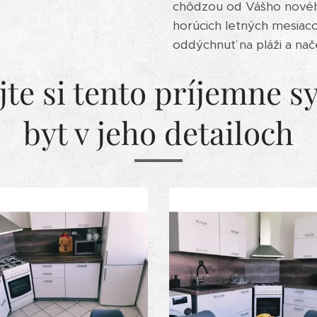
chôdzou od Vášho nového
horúcich letných mesiacoc
oddýchnuť na pláži a nač
te si tento príjemne 
byt v jeho detailoch