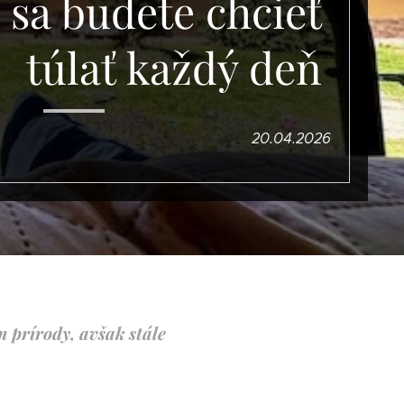
 sa budete chcieť
túlať každý deň
20.04.2026
m prírody, avšak stále