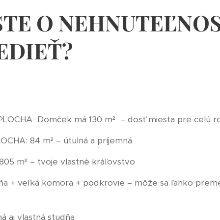
STE O NEHNUTEĽNOS
EDIEŤ?
LOCHA Domček má 130 m² – dosť miesta pre celú ro
CHA: 84 m² – útulná a príjemná
5 m² – tvoje vlastné kráľovstvo
elňa + veľká komora + podkrovie – môže sa ľahko preme
á aj vlastná studňa