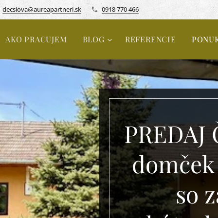
decsiova@aureapartneri.sk
0918 770 466
AKO PRACUJEM
BLOG
REFERENCIE
PONU
PREDAJ Č
domček 
so z