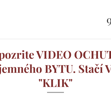
9
si pozrite VIDEO OCH
íjemného BYTU. Stačí 
"KLIK"