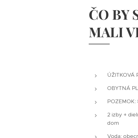
ČO BY 
MALI V
ÚŽITKOVÁ P
OBYTNÁ PLO
POZEMOK: 80
2 izby + di
dom
Voda: obecn