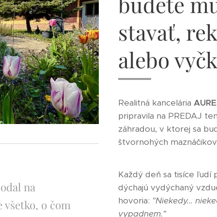
budete mu
stavať, re
alebo vyčk
Realitná kancelária
AURE
pripravila na PREDAJ te
záhradou, v ktorej sa bud
štvornohých maznáčikov
Každý deň sa tisíce ľudí
odal na
dýchajú vydýchaný vzduch
hovoria:
"Niekedy... niek
 všetko, o čom
vypadnem."