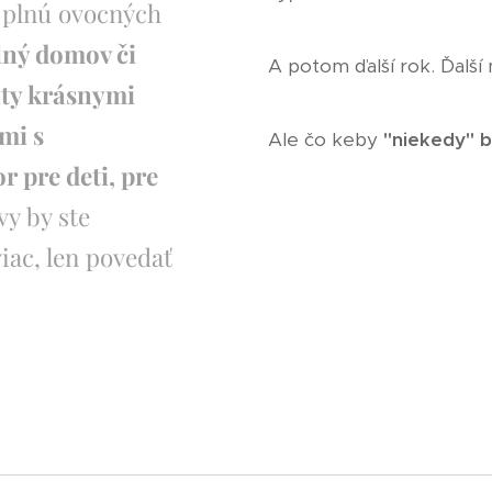
u plnú ovocných
lný domov či
A potom ďalší rok. Ďalší 
aty krásnymi
mi s
Ale čo keby
"niekedy" b
r pre deti, pre
vy by ste
iac, len povedať