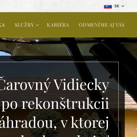
SK
KA
SLUŽBY
KARIÉRA
ODMENÍME AJ VÁS
arovný Vidiecky
po rekonštrukcii
áhradou, v ktorej