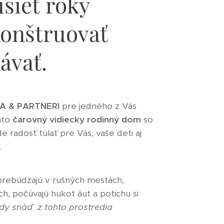
sieť roky
konštruovať
ávať.
A & PARTNERI
pre jedného z Vás
nto
čarovný vidiecky rodinný dom
so
e radosť túlať pre Vás, vaše deti aj
.
 prebúdzajú v rušných mestách,
, počúvajú hukot áut a potichu si
edy snáď z tohto prostredia