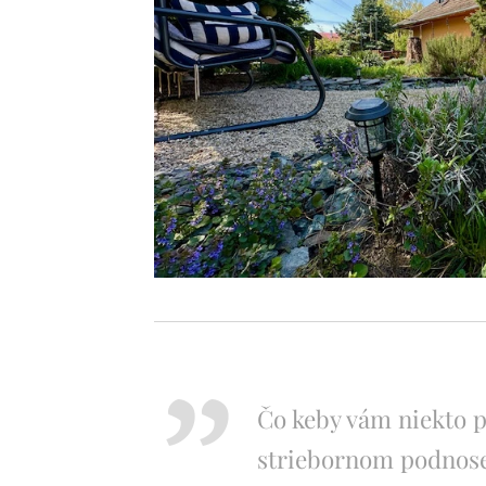
Čo keby vám niekto p
striebornom podnose