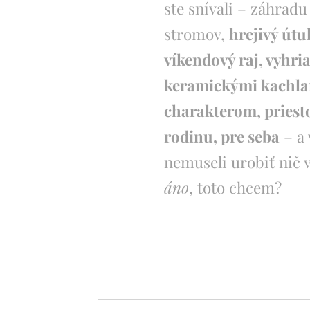
ste snívali – záhrad
stromov,
hrejivý útu
víkendový raj, vyhri
keramickými kachla
charakterom, priesto
rodinu, pre seba
– a 
nemuseli urobiť nič v
áno
, toto chcem?