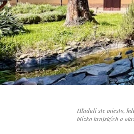
Hľadali ste miesto, kd
blízko krajských a ok