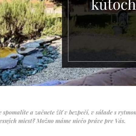
kútoch
e spomalíte a začnete žiť v bezpečí, v súlade s rytmo
resných miest? Možno máme niečo práve pre Vás.