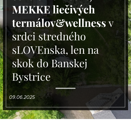
MEKKE liečivých
termálov&wellness
v
srdci stredného
sLOVEnska, len na
skok do Banskej
Bystrice
09.06.2025