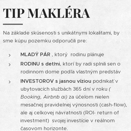
TIP MAKLÉRA
Na základe skúsenosti s unikátnymi lokalitami, by
sme kúpu pozemku odporučili pre:
MLADÝ PÁR
, ktorý rodinu plánuje
RODINU s deťmi
, ktorí by radi splnili sen o
rodinnom dome podľa vlastným predstáv
INVESTOROV s jasnou víziou
podnikať v
ubytovacích službách 365 dní v roku
(
Booking, Airbnb ai)
za účelom nielen
mesačnej pravidelnej výnosnosti (cash-flow),
ale aj celkovej návratnosti (ROI- return of
investment) svojej investície v reálnom
časovom horizonte.