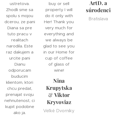
ArtD. a
ustretova.
buy or sell
súrodenci
Zhodli sme sa
property I will
spolu s mojou
do it only with
Bratislava
dcerou, ze pani
Her! Thank you
Diana sa pre
very much for
tuto pracu v
everything and
realitach
we always be
narodila. Este
glad to see you
raz dakujem a
in our Home for
urcite pani
cup of coffee
Dianu
of glass of
odporucam
wine!
buducim
Nina
klientom, ktori
Krupytska
chcu predat,
&
Viktor
prenajat svoju
nehnutenost, ci
Kryvoviaz
kupit podobne
Veľké Dvorníky
ako ja.