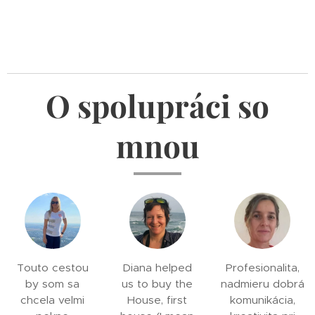
O spolupráci so
mnou
Touto cestou
Diana helped
Profesionalita,
by som sa
us to buy the
nadmieru dobrá
chcela velmi
House, first
komunikácia,