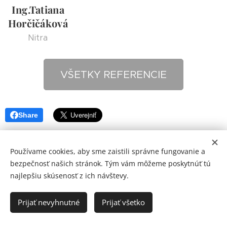
Ing.Tatiana
Horčičáková
Nitra
VŠETKY REFERENCIE
Share
Používame cookies, aby sme zaistili správne fungovanie a
bezpečnosť našich stránok. Tým vám môžeme poskytnúť tú
najlepšiu skúsenosť z ich návštevy.
©
AUREA&PARTNERI realitná kancelária
Cookies
Prijať nevyhnutné
Prijať všetko
Jazyky