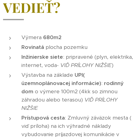
VEDIEŤ?
Výmera
680m2
Rovinatá
plocha pozemku
Inžinierske siete
: pripravené (plyn, elektrika,
internet, voda-
VIĎ PRÍLOHY NIŽŠIE
)
Výstavba na základe
UPI(
územnoplánovacej informácie)
:
rodinný
dom
o výmere 100m2 (4kk so zimnou
záhradou alebo terasou)
VIĎ PRÍLOHY
NIŽŠIE
Prístupová cesta
: Zmluvný záväzok mesta (
viď príloha) na ich výhradné náklady
vybudovanie príjazdovej komunikácie v