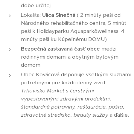
dobe určitej
Lokalita:
Ulica Slnečná
( 2 minúty peši od
Národného rehabilitačného centra, 5 minút
peši k Holidayparku Aquapark&wellness, 4
minúty peši ku Kúpeľnému DOMU)
Bezpečná zastavaná časť obce
medzi
rodinnými domami a obytným bytovým
domom
Obec Kováčová disponuje všetkými službami
potrebnými pre každodenný život
Trhovisko Market s čerstvými
vypestovanými zdravými produktmi,
štandardné potraviny, reštaurácie, pošta,
zdravotné stredisko, beauty služby
a ďalšie.