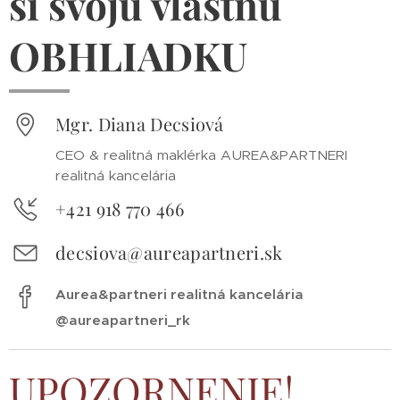
si svoju vlastnú
OBHLIADKU
Mgr. Diana Decsiová
CEO & realitná maklérka AUREA&PARTNERI
realitná kancelária
+421 918 770 466
decsiova@aureapartneri.sk
Aurea&partneri realitná kancelária
@aureapartneri_rk
UPOZORNENIE!