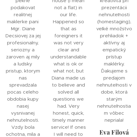
pekne
house (I mean
kreativita pri
podakovat
not a flat) in
prezentácii
realitnej
our life.
nehnuteľnosti
maklerke pani
Happened so
(homestaging),
Mgr. Diane
that as
veľké množstvo
Decsiovej za jej
foreigners it
prehliadok +
profesionalny,
was not very
aktívny aj
seriozny a
clear and
empatický
zaroven aj mily
understandable
prístup
a ludsky
what is ok or
maklérky.
pristup, ktorym
what not, but
Ďakujeme s
nas
Diana made us
predajom
sprevadzala
to believe and
nehnuteľnosti v
pocas celeho
solved all
dobe, ktorá
obdobia kupy
questions we
starým
nasej
had. Very
nehnuteľnostia
vysnivanej
honest, quick,
m vôbec
nehnutelnosti.
timely manner
nepriala!
Vzdy bola
service! If ones
Eva Filová
ochotna, mila a
I will need to