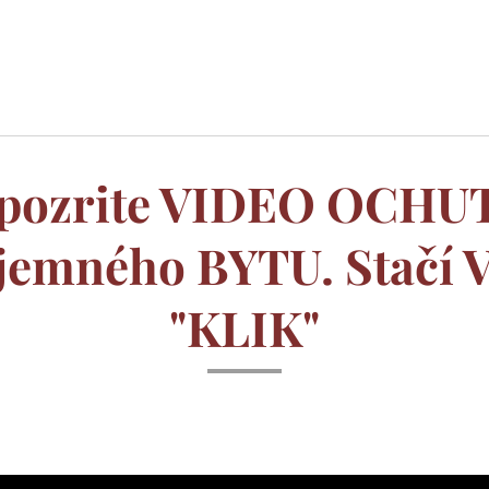
si pozrite VIDEO OCH
íjemného BYTU. Stačí 
"KLIK"