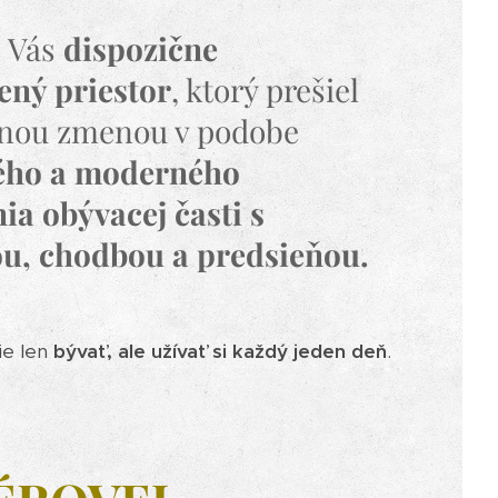
 Vás
dispozične
ený priestor
, ktorý prešiel
nou zmenou v podobe
ého a moderného
ia obývacej časti s
u, chodbou a predsieňou.
e len
bývať, ale užívať si každý jeden deň
.