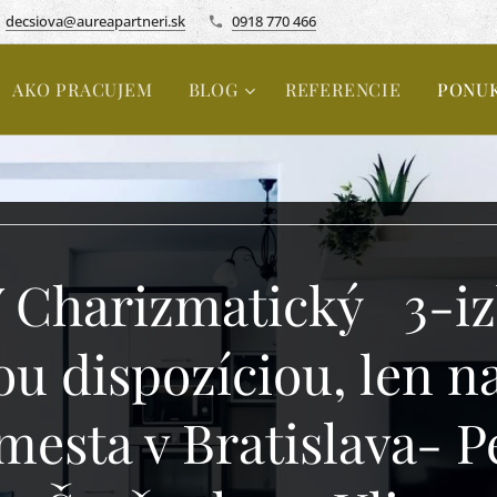
decsiova@aureapartneri.sk
0918 770 466
AKO PRACUJEM
BLOG
REFERENCIE
PONU
Charizmatický 3-izb
 dispozíciou, len n
mesta v Bratislava- P