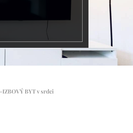
 3-IZBOVÝ BYT v srdci