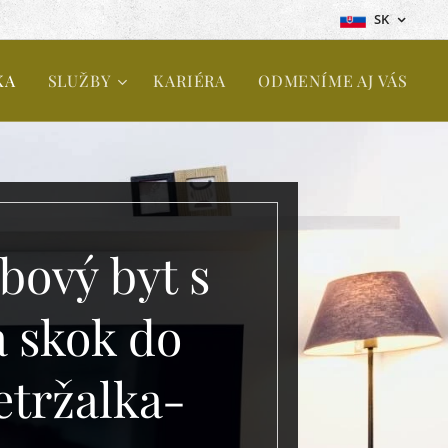
SK
KA
SLUŽBY
KARIÉRA
ODMENÍME AJ VÁS
ový byt s
a skok do
etržalka-