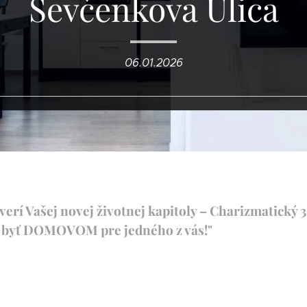
Ševčenkova Ulica
06.01.2026
dverí Vašej novej životnej kapitoly – Charizmatický
ý byť DOMOVOM pre jedného z vás!"