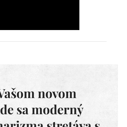
o Vašom novom
de sa moderný
harizma stretáva s