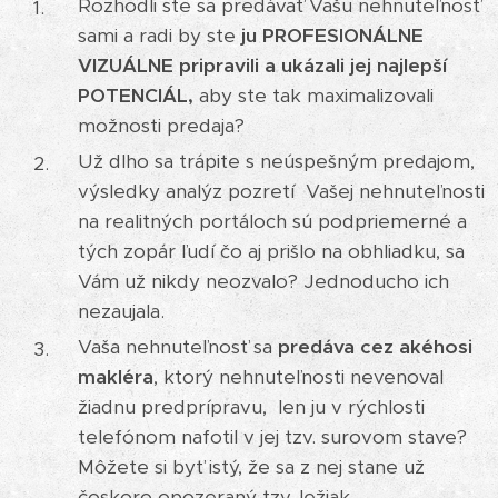
Rozhodli ste sa predávať Vašu nehnuteľnosť
sami a radi by ste
ju PROFESIONÁLNE
VIZUÁLNE pripravili a ukázali jej najlepší
POTENCIÁL,
aby ste tak maximalizovali
možnosti predaja?
Už dlho sa trápite s neúspešným predajom,
výsledky analýz pozretí Vašej nehnuteľnosti
na realitných portáloch sú podpriemerné a
tých zopár ľudí čo aj prišlo na obhliadku, sa
Vám už nikdy neozvalo? Jednoducho ich
nezaujala.
Vaša nehnuteľnosť sa
predáva cez akéhosi
makléra
, ktorý nehnuteľnosti nevenoval
žiadnu predprípravu, len ju v rýchlosti
telefónom nafotil v jej tzv. surovom stave?
Môžete si byť istý, že sa z nej stane už
čoskoro opozeraný tzv. ležiak.