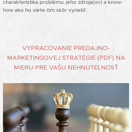
charakteristika problému, jeho zdroja(ov) a know-
how ako ho viete čim skôr vyriešiť.
VYPRACOVANIE PREDAJNO-
MARKETINGOVEJ STRATÉGIE (PDF) NA
MIERU PRE VAŠU NEHNUTEĽNOSŤ