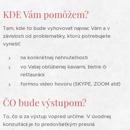
KDE Vám pomôžem?
Tam, kde to bude vyhovovať najviac Vám a v
závislosti od problematiky, ktorú potrebujete
vyriešiť.
na konkrétnej nehnuteľnosti
vo Vašej obľúbenej kaviarni, bistre či
reštaurácii
formou video hovoru (SKYPE, ZOOM atď)
ČO bude výstupom?
To, čo si za výstup vopred určíme. V úvodnej
konzultácii je to predovšetkým presná