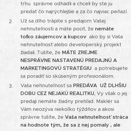
trhu správne odhadli a chceli by ste ju
predať čo najrýchlejšie a za čo najviac peňazí.
Už sa dlho trápite s predajom Vašej
nehnuteľnosti a máte pocit, že
nemáte
toľko záujemcov a kupcov
ako by si Vaša
nehnuteľnosť alebo developerský projekt
žiadali. Tušíte, že
MÁTE ZREJME
NESPRÁVNE NASTAVENÚ PREDAJNÚ A
MARKETINGOVÚ STRATÉGIU
a potrebujete
sa poradiť so skúseným profesionálom.
Vaša nehnuteľnosť sa
PREDÁVA UŽ DLHŠIU
DOBU CEZ NEJAKÚ REALITKU
, Vy však o jej
predaji nemáte žiadny prehľad. Maklér sa
Vám neozýva niekoľko týždňov a akosi
správne tušíte, že
Vaša nehnuteľnosť stráca
na hodnote tým, že sa z nej pomaly , ale