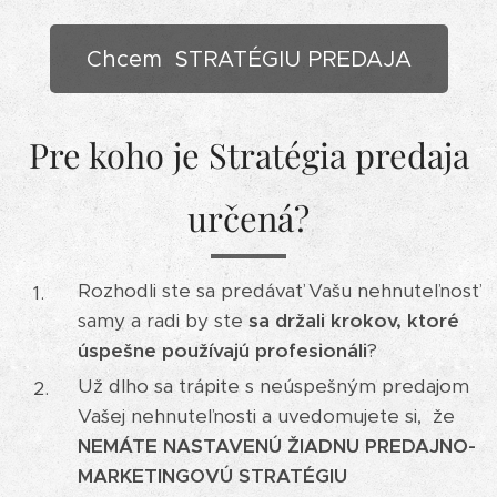
Chcem STRATÉGIU PREDAJA
Pre koho je Stratégia predaja
určená?
Rozhodli ste sa predávať Vašu nehnuteľnosť
samy a radi by ste
sa držali krokov, ktoré
úspešne používajú profesionáli
?
Už dlho sa trápite s neúspešným predajom
Vašej nehnuteľnosti a uvedomujete si, že
NEMÁTE NASTAVENÚ ŽIADNU PREDAJNO-
MARKETINGOVÚ STRATÉGIU