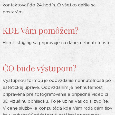
kontaktovať do 24 hodín. O všetko ďalšie sa
postarám.
KDE Vám pomôžem?
Home staging sa pripravuje na danej nehnuteľnosti.
ČO bude výstupom?
Výstupnou formou je odovzdanie nehnuteľnosti po
estetickej úprave. Odovzdaním je nehnuteľnosť
pripravená pre fotografovanie a prípadné video či
3D vizuálnu obhliadku. To je už na Vás čo si zvolíte.
V cene služby je konzultácia kde Vám rada dám tipy
čo vyzdvihnúť pri fotení či natáčaní pripravenej