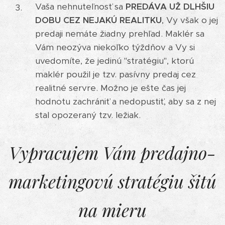
Vaša nehnuteľnosť sa
PREDÁVA UŽ DLHŠIU
DOBU CEZ NEJAKÚ REALITKU
, Vy však o jej
predaji nemáte žiadny prehľad. Maklér sa
Vám neozýva niekoľko týždňov a Vy si
uvedomíte, že jedinú "stratégiu", ktorú
maklér použil je tzv. pasívny predaj cez
realitné servre. Možno je ešte čas jej
hodnotu zachrániť a nedopustiť, aby sa z nej
stal opozeraný tzv. ležiak.
Vypracujem Vám predajno-
marketingovú stratégiu šitú
na mieru