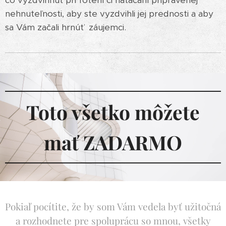
nehnuteľnosti, aby ste vyzdvihli jej prednosti a aby
sa Vám začali hrnúť záujemci.
Toto všetko môžete
mať ZADARMO
Pokiaľ pocítite, že by som Vám vedela byť užitočná
a rozhodnete pre spoluprácu so mnou, všetky