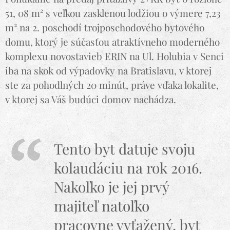
51, 08 m² s veľkou zasklenou lodžiou o výmere 7,23
m² na 2. poschodí trojposchodového bytového
domu, ktorý je súčasťou atraktívneho moderného
komplexu novostavieb ERIN na Ul. Holubia v Senci
iba na skok od výpadovky na Bratislavu, v ktorej
ste za pohodlných 20 minút, práve vďaka lokalite,
v ktorej sa Váš budúci domov nachádza.
Tento byt datuje svoju
kolaudáciu na rok 2016.
Nakoľko je jej prvý
majiteľ natoľko
pracovne vyťažený, byt