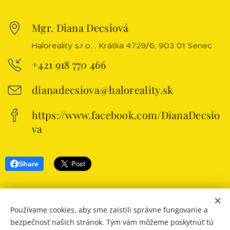
Mgr. Diana Decsiová
Haloreality s.r.o. , Krátka 4729/6, 903 01 Senec
+421 918 770 466
dianadecsiova@haloreality.sk
https://www.facebook.com/DianaDecsio
va
Share
Používame cookies, aby sme zaistili správne fungovanie a
bezpečnosť našich stránok. Tým vám môžeme poskytnúť tú