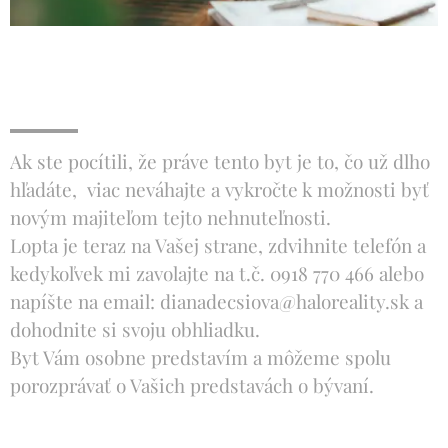
Ak ste pocítili, že práve tento byt je to, čo už dlho
hľadáte, viac neváhajte a vykročte k možnosti byť
novým majiteľom tejto nehnuteľnosti.
Lopta je teraz na Vašej strane, zdvihnite telefón a
kedykoľvek mi zavolajte na t.č. 0918 770 466 alebo
napíšte na email: dianadecsiova@haloreality.sk a
dohodnite si svoju obhliadku.
Byt Vám osobne predstavím a môžeme spolu
porozprávať o Vašich predstavách o bývaní.