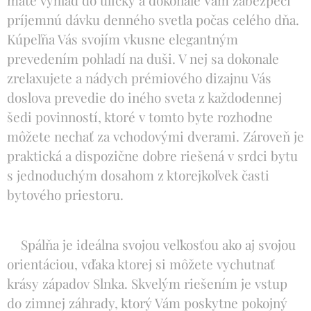
máte výhľad do uličky a dokonale Vám zabezpečí
príjemnú dávku denného svetla počas celého dňa.
Kúpeľňa Vás svojím vkusne elegantným
prevedením pohladí na duši. V nej sa dokonale
zrelaxujete a nádych prémiového dizajnu Vás
doslova prevedie do iného sveta z každodennej
šedi povinností, ktoré v tomto byte rozhodne
môžete nechať za vchodovými dverami. Zároveň je
praktická a dispozične dobre riešená v srdci bytu
s jednoduchým dosahom z ktorejkoľvek časti
bytového priestoru.
Spálňa je ideálna svojou veľkosťou ako aj svojou
orientáciou, vďaka ktorej si môžete vychutnať
krásy západov Slnka. Skvelým riešením je vstup
do zimnej záhrady, ktorý Vám poskytne pokojný