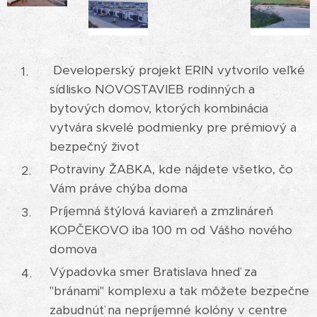
Developerský projekt ERIN vytvorilo veľké
sídlisko NOVOSTAVIEB rodinných a
bytových domov, ktorých kombinácia
vytvára skvelé podmienky pre prémiový a
bezpečný život
Potraviny ŽABKA, kde nájdete všetko, čo
Vám práve chýba doma
Príjemná štýlová kaviareň a zmzlináreň
KOPČEKOVO iba 100 m od Vášho nového
domova
Výpadovka smer Bratislava hneď za
"bránami" komplexu a tak môžete bezpečne
zabudnúť na nepríjemné kolóny v centre