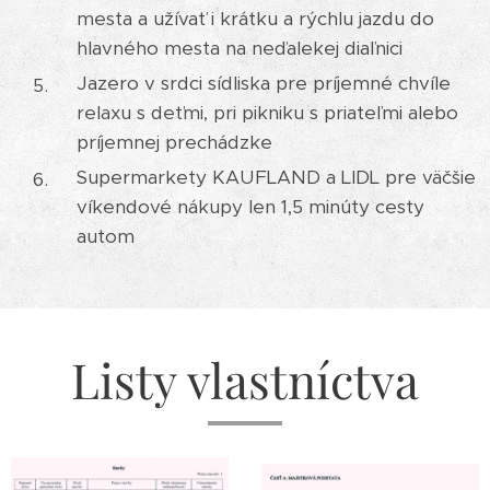
mesta a užívať i krátku a rýchlu jazdu do
hlavného mesta na neďalekej diaľnici
Jazero v srdci sídliska pre príjemné chvíle
relaxu s deťmi, pri pikniku s priateľmi alebo
príjemnej prechádzke
Supermarkety KAUFLAND a LIDL pre väčšie
víkendové nákupy len 1,5 minúty cesty
autom
Listy vlastníctva