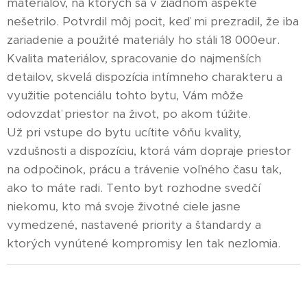
materiálov, na ktorých sa v žiadnom aspekte
nešetrilo. Potvrdil môj pocit, keď mi prezradil, že iba
zariadenie a použité materiály ho stáli 18 000eur.
Kvalita materiálov, spracovanie do najmenších
detailov, skvelá dispozícia intímneho charakteru a
využitie potenciálu tohto bytu, Vám môže
odovzdať priestor na život, po akom túžite.
Už pri vstupe do bytu ucítite vôňu kvality,
vzdušnosti a dispozíciu, ktorá vám dopraje priestor
na odpočinok, prácu a trávenie voľného času tak,
ako to máte radi. Tento byt rozhodne svedčí
niekomu, kto má svoje životné ciele jasne
vymedzené, nastavené priority a štandardy a
ktorých vynútené kompromisy len tak nezlomia.