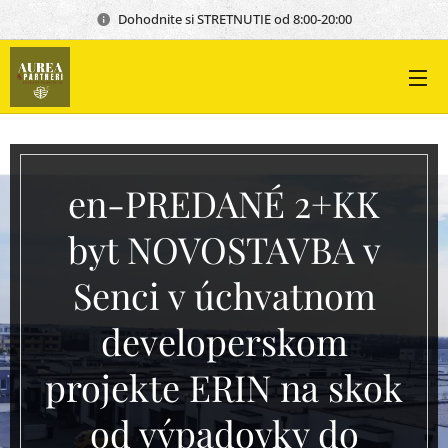
Dohodnite si STRETNUTIE od 8:00-20:00
en-PREDANÉ 2+KK
byt NOVOSTAVBA v
Senci v úchvatnom
developerskom
projekte ERIN na skok
od výpadovky do