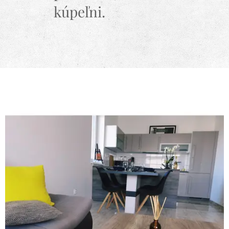
kúpeľni.