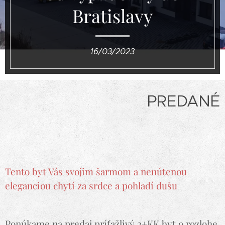
Bratislavy
16/03/2023
PREDANÉ
Tento byt Vás svojim šarmom a nenútenou
eleganciou chytí za srdce a pohladí dušu
Ponúkame na predaj príťažlivý 2+KK byt o rozlohe