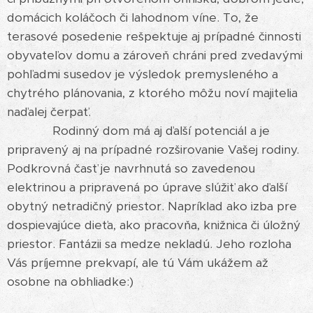
domácich koláčoch či lahodnom víne. To, že
terasové posedenie rešpektuje aj prípadné činnosti
obyvateľov domu a zároveň chráni pred zvedavými
pohľadmi susedov je výsledok premysleného a
chytrého plánovania, z ktorého môžu noví majitelia
naďalej čerpať.
Rodinný dom má aj ďalší potenciál a je
pripravený aj na prípadné rozširovanie Vašej rodiny.
Podkrovná časť je navrhnutá so zavedenou
elektrinou a pripravená po úprave slúžiť ako ďalší
obytný netradičný priestor. Napríklad ako izba pre
dospievajúce dieťa, ako pracovňa, knižnica či úložný
priestor. Fantázii sa medze nekladú. Jeho rozloha
Vás príjemne prekvapí, ale tú Vám ukážem až
osobne na obhliadke:)