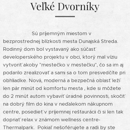
Veľké Dvorníky
Sú príjemným miestom v
bezprostrednej blízkosti mesta Dunajská Streda.
Rodinný dom bol vystavaný ako súčasť
developerského projektu v obci, ktorý mal víziu
vytvoriť akoby "mestečko v mestečku", čo sa im aj
podarilo zrealizovať a sami sa o tom presvedčíte pri
obhliadke. Nová, moderná a bezpečná oblasť leží
len pár minút od komfortu mesta , kde si môžete
do 2 minút autom vybaviť úradné povinnosti, skočiť
na dobrý film do kina v neďalekom nákupnom
centre, posedieť v príjemnej reštaurácii či si len tak
dopriať relax v známom wellness centre-
Thermalpark. Pokiaľ nešoférujete a radi by ste