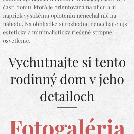
časti domu, ktorá je orientovaná na ulicu a aj
napriek vysokému oploteniu nenechal nič na
náhodu. Na obhliadke si rozhodne nenechajte ujsť
esteticky a minimalisticky riešené stropné
osvetlenie.
Vychutnajte si tento
rodinný dom v jeho
detailoch
Fotogaléria