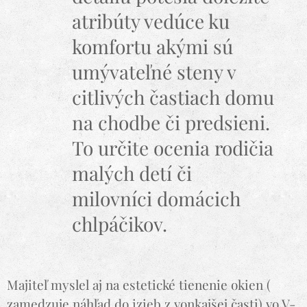
atribúty vedúce ku
komfortu akými sú
umývateľné steny v
citlivých častiach domu
na chodbe či predsieni.
To určite ocenia rodičia
malých detí či
milovníci domácich
chlpáčikov.
Majiteľ myslel aj na estetické tienenie okien (
zamedzuje náhľad do izieb z vonkajšej časti) vo V-