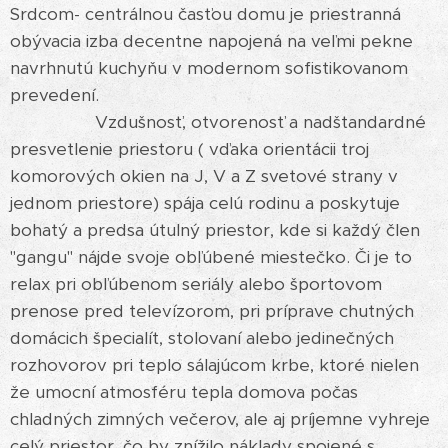
Srdcom- centrálnou časťou domu je priestranná
obývacia izba decentne napojená na veľmi pekne
navrhnutú kuchyňu v modernom sofistikovanom
prevedení.
Vzdušnosť, otvorenosť a nadštandardné
presvetlenie priestoru ( vďaka orientácii troj
komorových okien na J, V a Z svetové strany v
jednom priestore) spája celú rodinu a poskytuje
bohatý a predsa útulný priestor, kde si každý člen
"gangu" nájde svoje obľúbené miestečko. Či je to
relax pri obľúbenom seriály alebo športovom
prenose pred televízorom, pri príprave chutných
domácich špecialít, stolovaní alebo jedinečných
rozhovorov pri teplo sálajúcom krbe, ktoré nielen
že umocní atmosféru tepla domova počas
chladných zimných večerov, ale aj príjemne vyhreje
celý priestor, čo by znížilo náklady spojené s