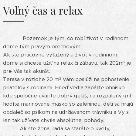
Voľný čas a relax
Pozemok je tým, čo robí život v rodinnom
dome tým pravým orechovým.
Ak ste pracovne vyťažený a život v rodinnom
dome si chcete užiť na relax či zábavu, tak 202m² je
pre Vás tak akurát.
Terasa v rozlohe 20 m² Vám poslúži na pohostenie
priateľov s rodinami. Hneď vedľa zapálite ohnisko
kde spoločne uvaríte dobrý guláš, na rozpálený gril
hodíte marinované mäsko so zeleninou, deti sa hrajú
obďaleč so psíkom na udržiavanom trávniku a Vy si
len tak užívate chvíle absolútnej pohody.
Ak ste žena, rada sa staráte o kvety,