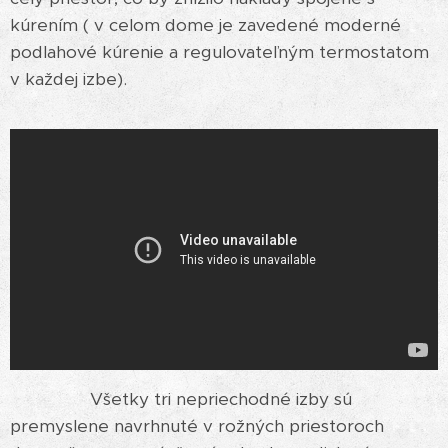
kúrením ( v celom dome je zavedené moderné
podlahové kúrenie a regulovateľným termostatom
v každej izbe).
Všetky tri nepriechodné izby sú
premyslene navrhnuté v rožných priestoroch