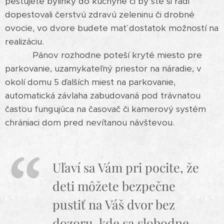
pestujete bylinky do kuchyne či by ste si radi
dopestovali čerstvú zdravú zeleninu či drobné
ovocie, vo dvore budete mať dostatok možností na
realizáciu.
Pánov rozhodne poteší kryté miesto pre
parkovanie, uzamykateľný priestor na náradie, v
okolí domu 5 ďalších miest na parkovanie,
automatická závlaha zabudovaná pod trávnatou
časťou fungujúca na časovač či kamerový systém
chrániaci dom pred nevítanou návštevou.
Uľaví sa Vám pri pocite, že
deti môžete bezpečne
pustiť na Váš dvor bez
dozoru, kde sa slobodne