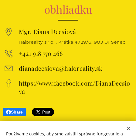
obhliadku
Mgr. Diana Decsiová
Haloreality s.r.o. , Krátka 4729/6, 903 01 Senec
+421 918 770 466
dianadecsiova@haloreality.sk
https://www.facebook.com/DianaDecsio
va
Share
Používame cookies, aby sme zaistili správne fungovanie a