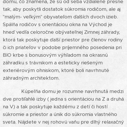
domu, čo znamená, že sú od seba vzdialené presne
tak, aby poskytli dostatok súkromia rodičom, ale aj
"malým- veľkým" obyvateľom ďalších dvoch izieb.
Spálňa rodičov s orientáciou okna na Východ je
hneď vedľa celoročne obývateľnej Zimnej záhrady,
ktorá tak poskytuje ďalší priestor pre členov rodiny
či ich priateľov v podobe príjemného posedenia pri
BIO krbe s bonusovým výhľadom na okrasnú
záhradku s trávnikom a esteticky riešeným
exteriérovým ohniskom, ktoré boli navrhnuté
záhradným architektom.
Kúpeľňa domu je rozumne navrhnutá medzi
dve protiľahlé izby ( jedna s orientáciou na Z a druhá
na V) a tak poskytuje každému z detí či hostí
súkromie a priestor a únik do súkromia vlastného
sveta. Nájdete v nej rohovú vaňu pre dlhý relaxačný