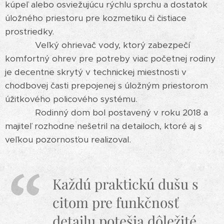
kúpeľ alebo osviežujúcu rýchlu sprchu a dostatok
úložného priestoru pre kozmetiku či čistiace
prostriedky.
Veľký ohrievač vody, ktorý zabezpečí
komfortný ohrev pre potreby viac početnej rodiny
je decentne skrytý v technickej miestnosti v
chodbovej časti prepojenej s úložným priestorom
úžitkového policového systému.
Rodinný dom bol postavený v roku 2018 a
majiteľ rozhodne nešetril na detailoch, ktoré aj s
veľkou pozornosťou realizoval.
Každú praktickú dušu s
citom pre funkčnosť
detailu potešia dôležité