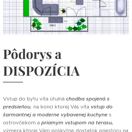
Pôdorys a
DISPOZÍCIA
Vstup do bytu víta útulná
chodba spojená s
predsieňou
,
na konci ktorej Vás víta
vstup do
šarmantnej a moderne vybavenej kuchyne
s
ostrovčekom a
priamym vstupom na terasu,
výmera ktorej Vám poskytne dostatok priestoru na