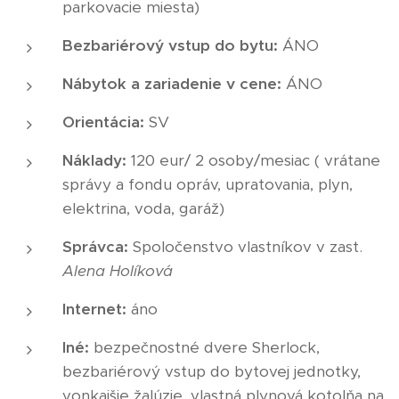
parkovacie miesta)
Bezbariérový vstup do bytu:
ÁNO
Nábytok a zariadenie v cene:
ÁNO
Orientácia:
SV
Náklady:
120 eur/ 2 osoby/mesiac ( vrátane
správy a fondu opráv, upratovania, plyn,
elektrina, voda, garáž)
Správca:
Spoločenstvo vlastníkov v zast.
Alena Holíková
Internet:
áno
Iné:
bezpečnostné dvere Sherlock,
bezbariérový vstup do bytovej jednotky,
vonkajšie žalúzie, vlastná plynová kotolňa na