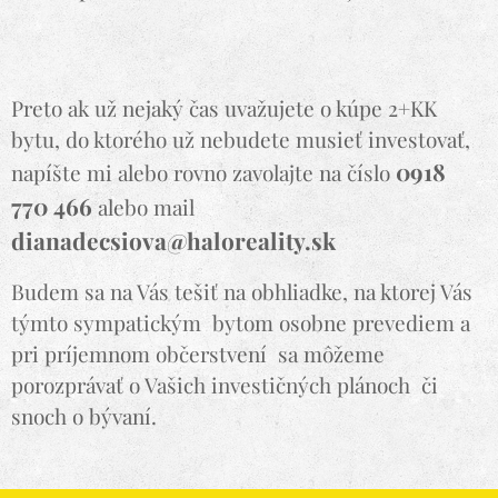
Preto ak už nejaký čas uvažujete o kúpe 2+KK
bytu, do ktorého už nebudete musieť investovať,
0918
napíšte mi alebo rovno zavolajte na číslo
770 46
6
alebo mail
dianadecsiova@haloreality.sk
Budem sa na Vás tešiť na obhliadke, na ktorej Vás
týmto sympatickým bytom osobne prevediem a
pri príjemnom občerstvení sa môžeme
porozprávať o Vašich investičných plánoch či
snoch o bývaní.