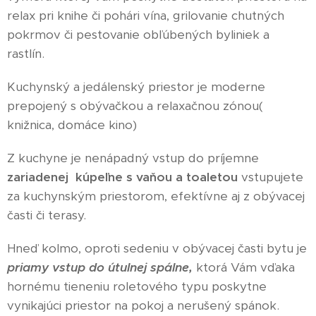
relax pri knihe či pohári vína, grilovanie chutných
pokrmov či pestovanie obľúbených byliniek a
rastlín.
Kuchynský a jedálenský priestor je moderne
prepojený s obývačkou a relaxačnou zónou(
knižnica, domáce kino)
Z kuchyne je nenápadný vstup do príjemne
zariadenej kúpeľne s vaňou a toaletou
vstupujete
za kuchynským priestorom, efektívne aj z obývacej
časti či terasy.
Hneď kolmo, oproti sedeniu v obývacej časti bytu je
priamy vstup do útulnej spálne,
ktorá Vám vďaka
hornému tieneniu roletového typu poskytne
vynikajúci priestor na pokoj a nerušený spánok.