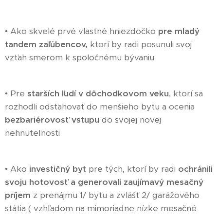
• Ako skvelé prvé vlastné hniezdočko
pre mladý
tandem zaľúbencov,
ktorí by radi posunuli svoj
vzťah smerom k spoločnému bývaniu
• Pre
starších ľudí v dôchodkovom veku
, ktorí sa
rozhodli odsťahovať do menšieho bytu a ocenia
bezbariérovosť vstupu
do svojej novej
nehnuteľnosti
• Ako
investičný byt
pre tých, ktorí by radi
ochránili
svoju hotovosť a generovali zaujímavý mesačný
príjem
z prenájmu 1/ bytu a zvlášť 2/ garážového
státia ( vzhľadom na mimoriadne nízke mesačné