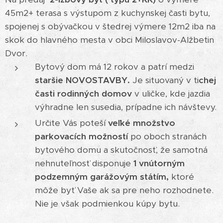
45m2+ terasa s výstupom z kuchynskej časti bytu,
spojenej s obývačkou v štedrej výmere 12m2 iba na
skok do hlavného mesta v obci Miloslavov-Alžbetin
Dvor.
Bytový dom má 12 rokov a patrí medzi
staršie NOVOSTAVBY.
Je situovaný v ti
chej
časti rodinných domov
v uličke, kde jazdia
výhradne len susedia, prípadne ich návštevy.
Určite Vás poteší
veľké množstvo
parkovacích možností
po oboch stranách
bytového domu a skutočnosť, že samotná
nehnuteľnosť disponuje
1 vnútorným
podzemným garážovým státím,
ktoré
môže byť Vaše ak sa pre neho rozhodnete.
Nie je však podmienkou kúpy bytu.