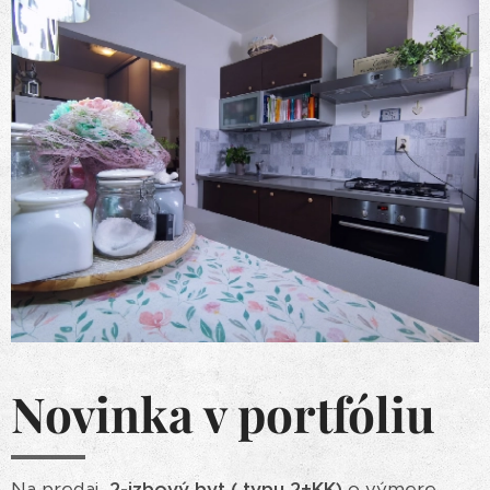
Novinka v portfóliu
Na predaj
2-izbový byt ( typu 2+KK)
o výmere